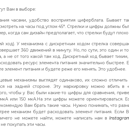
гут Вам в выборе:
вания часами, удобство восприятия циферблата. Бывает та
мотреть на часы под углом 45°. Стрелки и цифры должны бы
ер, когда сам дизайн предполагает, что стрелки будут плохо
й ход). У механизма с дискретным ходом стрелка соверша
совершает 360 движений в минуту. Но, по сути, это один и т
а, а не от того какой там ход. Дискретный ход бывает тихим
сходовать ресурс элемента питания значительно быстрее. Е
е элемент питания и будете реже его менять. Это удобнее.
цевые механизмы выглядят одинаково, их сложно отличить
тся на задней стороне. Эту маркировку можно вбить в «
го, чтобы у Вас были какие-то цифры для сравнения, приве
мкА или 150 мкА.На эти цифры можете ориентироваться. Е
рекомендую Вам брать такие часы. Нужно понимать, что раз
стрее механизм будет расходовать элемент питания. Если
ничего не можете найти, можете написать нам в
Instagra
не покупать эти часы.