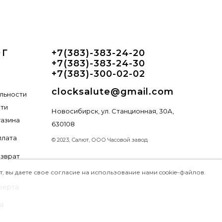
ОГ
+7(383)-383-24-20
+7(383)-383-24-30
+7(383)-300-02-02
clocksalute@gmail.com
льности
сти
Новосибирск, ул. Станционная, 30А,
газина
630108
плата
© 2023, Салют, ООО Часовой завод
озврат
 вы даете свое согласие на использование нами cookie-файлов.
ферта
я