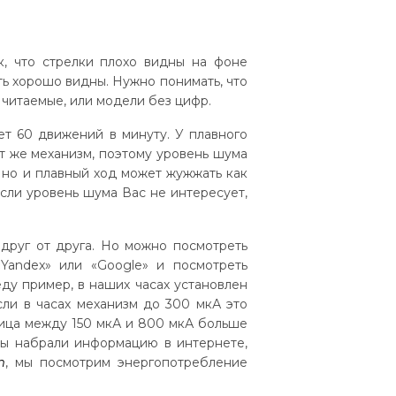
к, что стрелки плохо видны на фоне
ть хорошо видны. Нужно понимать, что
 читаемые, или модели без цифр.
ет 60 движений в минуту. У плавного
от же механизм, поэтому уровень шума
, но и плавный ход может жужжать как
сли уровень шума Вас не интересует,
 друг от друга. Но можно посмотреть
Yandex» или «Google» и посмотреть
ду пример, в наших часах установлен
сли в часах механизм до 300 мкА это
ница между 150 мкА и 800 мкА больше
 Вы набрали информацию в интернете,
m
, мы посмотрим энергопотребление